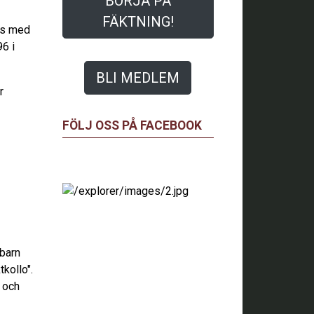
BÖRJA PÅ
FÄKTNING!
its med
6 i
BLI MEDLEM
r
FÖLJ OSS PÅ FACEBOOK
 barn
kollo".
 och