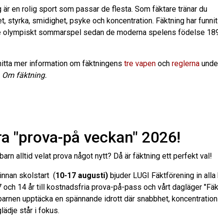
 är en rolig sport som passar de flesta. Som fäktare tränar du
, styrka, smidighet, psyke och koncentration. Fäktning har funn
je olympiskt sommarspel sedan de moderna spelens födelse 189
hitta mer information om fäktningens
tre vapen
och
reglerna
unde
n
Om fäktning.
ra "prova-på veckan" 2026!
 barn alltid velat prova något nytt? Då är fäktning ett perfekt val!
innan skolstart (
10-17
augusti)
bjuder LUGI Fäktförening in alla
 och 14 år till kostnadsfria prova-på-pass och vårt dagläger "Fäkt
 barnen upptäcka en spännande idrott där snabbhet, koncentration
lädje står i fokus.