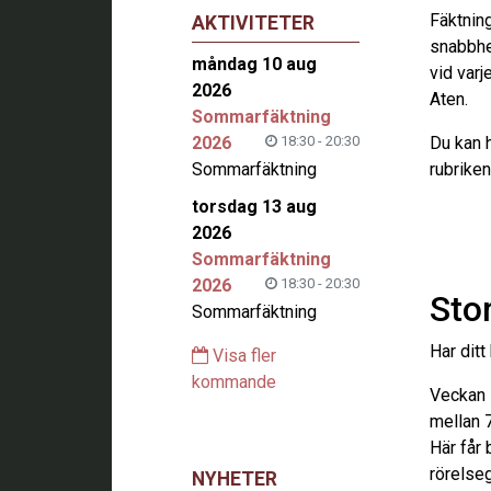
Fäktning
AKTIVITETER
snabbhet
måndag 10 aug
vid var
2026
Aten.
Sommarfäktning
2026
18:30 - 20:30
Du kan 
Sommarfäktning
rubrike
torsdag 13 aug
2026
Sommarfäktning
2026
18:30 - 20:30
Sto
Sommarfäktning
Har ditt
Visa fler
kommande
Veckan 
mellan 7
Här får
rörelseg
NYHETER