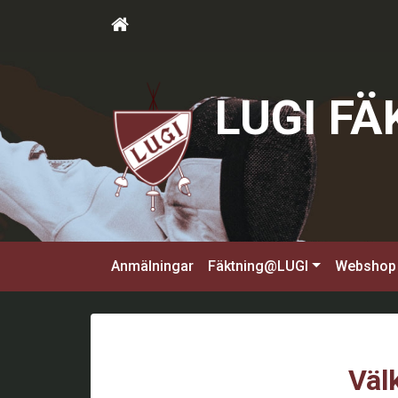
LUGI F
Anmälningar
Fäktning@LUGI
Webshop
Väl